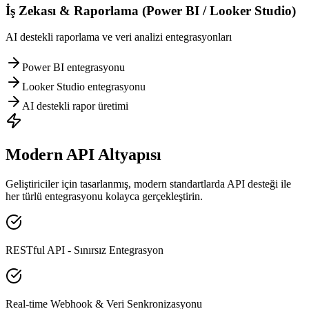
İş Zekası & Raporlama (Power BI / Looker Studio)
AI destekli raporlama ve veri analizi entegrasyonları
Power BI entegrasyonu
Looker Studio entegrasyonu
AI destekli rapor üretimi
Modern API Altyapısı
Geliştiriciler için tasarlanmış, modern standartlarda API desteği ile
her türlü entegrasyonu kolayca gerçekleştirin.
RESTful API - Sınırsız Entegrasyon
Real-time Webhook & Veri Senkronizasyonu