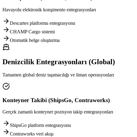
Havayolu elektronik konşimento entegrasyonları
Descartes platformu entegrasyonu
CHAMP Cargo sistemi
Otomatik belge oluşturma
Denizcilik Entegrasyonları (Global)
Tamamen global deniz taşımacılığı ve liman operasyonları
Konteyner Takibi (ShipsGo, Contraworks)
Gerçek zamanlı konteyner pozisyon takip entegrasyonları
ShipsGo platform entegrasyonu
Contraworks veri akışı