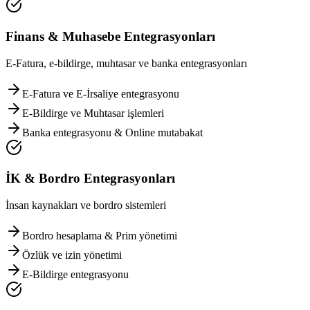
Finans & Muhasebe Entegrasyonları
E-Fatura, e-bildirge, muhtasar ve banka entegrasyonları
E-Fatura ve E-İrsaliye entegrasyonu
E-Bildirge ve Muhtasar işlemleri
Banka entegrasyonu & Online mutabakat
İK & Bordro Entegrasyonları
İnsan kaynakları ve bordro sistemleri
Bordro hesaplama & Prim yönetimi
Özlük ve izin yönetimi
E-Bildirge entegrasyonu