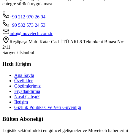
entegre sürücü uygulaması.
+90 212 970 26 94
+90 532 573 24 53
info@movetech.com.tr
Reşitpaşa Mah. Katar Cad. İTÜ ARI 8 Teknokent Binası No:
2/11
Sarıyer / İstanbul
Hızlı Erişim
Ana Sayfa
Özellikler
Çözümlerimiz
Fiyatlandırma
Nasıl Çalışır?
İletişim
Gizlilik Politikası ve Veri Güvenliği
Bülten Aboneliği
Lojistik sektöründeki en güncel gelişmeler ve Movetech haberlerini