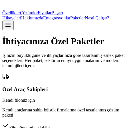
Özellikler
Çözümler
Fiyatlar
Başarı
Hikayeleri
Hakkımızda
Entegrasyonlar
Paketler
Nasıl Çalışır?
İhtiyacınıza Özel Paketler
İşinizin büyüklüğüne ve ihtiyaçlarınıza göre tasarlanmış esnek paket
seçenekleri. Her paket, sektörün en iyi uygulamalarını ve modern
teknolojileri içerir.
Özel Araç Sahipleri
Kendi filonuz için
Kendi araçlarına sahip lojistik firmalarına özel tasarlanmış çözüm
paketi
Filo yönetimi ve takibi