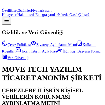
Özellikler
Çözümler
Fiyatlar
Başarı
Hikayeleri
Hakkımızda
Entegrasyonlar
Paketler
Nasıl Çalışır?
Gizlilik ve Veri Güvenliği
Çerez Politikası
Ziyaretçi Aydınlatma Metni
Kullanım
Koşulları
Ticari İletişim Açık Rıza
İlgili Kişi Başvuru Formu
Veri Güvenliği
MOVE TECH YAZILIM
TİCARET ANONİM ŞİRKETİ
ÇEREZLERE İLİŞKİN KİŞİSEL
VERİLERİN KORUNMASI
AYDINLATMA METNİ