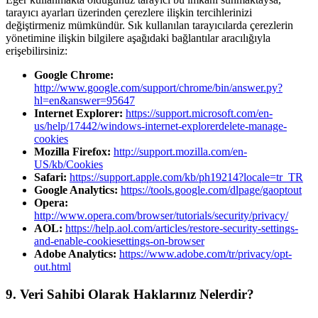
tarayıcı ayarları üzerinden çerezlere ilişkin tercihlerinizi
değiştirmeniz mümkündür. Sık kullanılan tarayıcılarda çerezlerin
yönetimine ilişkin bilgilere aşağıdaki bağlantılar aracılığıyla
erişebilirsiniz:
Google Chrome:
http://www.google.com/support/chrome/bin/answer.py?
hl=en&answer=95647
Internet Explorer:
https://support.microsoft.com/en-
us/help/17442/windows-internet-explorerdelete-manage-
cookies
Mozilla Firefox:
http://support.mozilla.com/en-
US/kb/Cookies
Safari:
https://support.apple.com/kb/ph19214?locale=tr_TR
Google Analytics:
https://tools.google.com/dlpage/gaoptout
Opera:
http://www.opera.com/browser/tutorials/security/privacy/
AOL:
https://help.aol.com/articles/restore-security-settings-
and-enable-cookiesettings-on-browser
Adobe Analytics:
https://www.adobe.com/tr/privacy/opt-
out.html
9. Veri Sahibi Olarak Haklarınız Nelerdir?