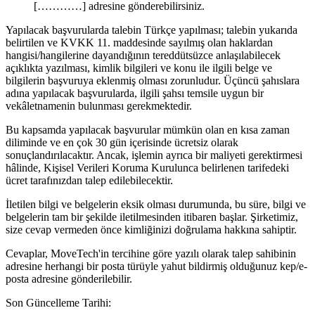
[…………] adresine gönderebilirsiniz.
Yapılacak başvurularda talebin Türkçe yapılması; talebin yukarıda
belirtilen ve KVKK 11. maddesinde sayılmış olan haklardan
hangisi/hangilerine dayandığının tereddütsüzce anlaşılabilecek
açıklıkta yazılması, kimlik bilgileri ve konu ile ilgili belge ve
bilgilerin başvuruya eklenmiş olması zorunludur. Üçüncü şahıslara
adına yapılacak başvurularda, ilgili şahsı temsile uygun bir
vekâletnamenin bulunması gerekmektedir.
Bu kapsamda yapılacak başvurular mümkün olan en kısa zaman
diliminde ve en çok 30 gün içerisinde ücretsiz olarak
sonuçlandırılacaktır. Ancak, işlemin ayrıca bir maliyeti gerektirmesi
hâlinde, Kişisel Verileri Koruma Kurulunca belirlenen tarifedeki
ücret tarafınızdan talep edilebilecektir.
İletilen bilgi ve belgelerin eksik olması durumunda, bu süre, bilgi ve
belgelerin tam bir şekilde iletilmesinden itibaren başlar. Şirketimiz,
size cevap vermeden önce kimliğinizi doğrulama hakkına sahiptir.
Cevaplar, MoveTech'in tercihine göre yazılı olarak talep sahibinin
adresine herhangi bir posta türüyle yahut bildirmiş olduğunuz kep/e-
posta adresine gönderilebilir.
Son Güncelleme Tarihi: