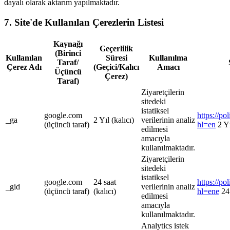
dayalı olarak aktarım yapılmaktadır.
7. Site'de Kullanılan Çerezlerin Listesi
Kaynağı
Geçerlilik
(Birinci
Kullanılan
Süresi
Kullanılma
Taraf/
Çerez Adı
(Geçici/Kalıcı
Amacı
Üçüncü
Çerez)
Taraf)
Ziyaretçilerin
sitedeki
istatiksel
google.com
https://po
_ga
2 Yıl (kalıcı)
verilerinin analiz
(üçüncü taraf)
hl=en
2 Y
edilmesi
amacıyla
kullanılmaktadır.
Ziyaretçilerin
sitedeki
istatiksel
google.com
24 saat
https://po
_gid
verilerinin analiz
(üçüncü taraf)
(kalıcı)
hl=ene
24
edilmesi
amacıyla
kullanılmaktadır.
Analytics istek