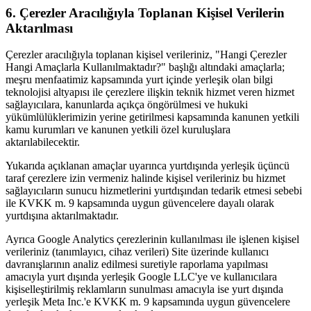
6. Çerezler Aracılığıyla Toplanan Kişisel Verilerin
Aktarılması
Çerezler aracılığıyla toplanan kişisel verileriniz, "Hangi Çerezler
Hangi Amaçlarla Kullanılmaktadır?" başlığı altındaki amaçlarla;
meşru menfaatimiz kapsamında yurt içinde yerleşik olan bilgi
teknolojisi altyapısı ile çerezlere ilişkin teknik hizmet veren hizmet
sağlayıcılara, kanunlarda açıkça öngörülmesi ve hukuki
yükümlülüklerimizin yerine getirilmesi kapsamında kanunen yetkili
kamu kurumları ve kanunen yetkili özel kuruluşlara
aktarılabilecektir.
Yukarıda açıklanan amaçlar uyarınca yurtdışında yerleşik üçüncü
taraf çerezlere izin vermeniz halinde kişisel verileriniz bu hizmet
sağlayıcıların sunucu hizmetlerini yurtdışından tedarik etmesi sebebi
ile KVKK m. 9 kapsamında uygun güvencelere dayalı olarak
yurtdışına aktarılmaktadır.
Ayrıca Google Analytics çerezlerinin kullanılması ile işlenen kişisel
verileriniz (tanımlayıcı, cihaz verileri) Site üzerinde kullanıcı
davranışlarının analiz edilmesi suretiyle raporlama yapılması
amacıyla yurt dışında yerleşik Google LLC'ye ve kullanıcılara
kişiselleştirilmiş reklamların sunulması amacıyla ise yurt dışında
yerleşik Meta Inc.'e KVKK m. 9 kapsamında uygun güvencelere