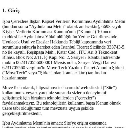
1. Giriş
İşbu Çerezlere İlişkin Kişisel Verilerin Korunması Aydınlatma Metni
(bundan sonra "Aydınlatma Metni" olarak anılacaktır), 6698 sayılı
Kişisel Verilerin Korunması Kanunu'nun ("Kanun") 10'uncu
maddesi ile Aydınlatma Yükümlülüğünün Yerine Getirilmesinde
Uyulacak Usul ve Esaslar Hakkında Tebliğ kapsamında veri
sorumlusu sıfatıyla hareket eden İstanbul Ticaret Sicilinde 333743-5
no ile kayıtlı, Reşitpaşa Mah., Katar Cad., İTÜ Arı 8 Teknokent
Binası, Blok No: 2/11, İç Kapı No: 2, Sarıyer / İstanbul adresinde
mukim 0623170556000001 Mersis no'lu, Sarıyer Vergi Dairesi
6231705560 vergi no'lu Move Tech Yazılım Ticaret Anonim Şirketi
("MoveTech" veya "Şirket" olarak anılacaktır.) tarafından
hazırlanmıştır.
MoveTech olarak, https://movetech.com.tr/ web sitesini ("Site")
kullanımınız veya ziyaretiniz sırasında sizlerin deneyimini
geliştirmek için birtakım teknolojilerden ("çerezler")
faydalanmaktayız. Bu teknolojilerin kullanımı başta Kanun olmak
üzere tabi olduğumuz tüm mevzuata uygun şekilde
gerçekleştirilmektedir.
İşbu Aydınlatma Metni'nin amacı; Site'ye erişim esnasında