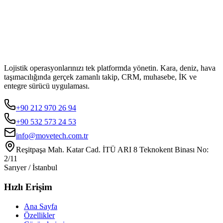
Lojistik operasyonlarınızı tek platformda yönetin. Kara, deniz, hava
taşımacılığında gerçek zamanlı takip, CRM, muhasebe, İK ve
entegre sürücü uygulaması.
+90 212 970 26 94
+90 532 573 24 53
info@movetech.com.tr
Reşitpaşa Mah. Katar Cad. İTÜ ARI 8 Teknokent Binası No:
2/11
Sarıyer / İstanbul
Hızlı Erişim
Ana Sayfa
Özellikler