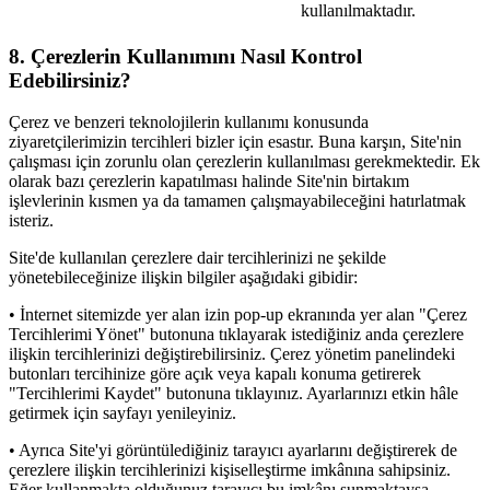
kullanılmaktadır.
8. Çerezlerin Kullanımını Nasıl Kontrol
Edebilirsiniz?
Çerez ve benzeri teknolojilerin kullanımı konusunda
ziyaretçilerimizin tercihleri bizler için esastır. Buna karşın, Site'nin
çalışması için zorunlu olan çerezlerin kullanılması gerekmektedir. Ek
olarak bazı çerezlerin kapatılması halinde Site'nin birtakım
işlevlerinin kısmen ya da tamamen çalışmayabileceğini hatırlatmak
isteriz.
Site'de kullanılan çerezlere dair tercihlerinizi ne şekilde
yönetebileceğinize ilişkin bilgiler aşağıdaki gibidir:
• İnternet sitemizde yer alan izin pop-up ekranında yer alan "Çerez
Tercihlerimi Yönet" butonuna tıklayarak istediğiniz anda çerezlere
ilişkin tercihlerinizi değiştirebilirsiniz. Çerez yönetim panelindeki
butonları tercihinize göre açık veya kapalı konuma getirerek
"Tercihlerimi Kaydet" butonuna tıklayınız. Ayarlarınızı etkin hâle
getirmek için sayfayı yenileyiniz.
• Ayrıca Site'yi görüntülediğiniz tarayıcı ayarlarını değiştirerek de
çerezlere ilişkin tercihlerinizi kişiselleştirme imkânına sahipsiniz.
Eğer kullanmakta olduğunuz tarayıcı bu imkânı sunmaktaysa,