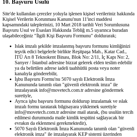
10. Başvuru Usulü
Site'de kullanılan çerezler yoluyla işlenen kişisel verileriniz hakkında
Kişisel Verilerin Korunması Kanunu'nun 11'inci maddesi
kapsamındaki taleplerinizi, 10 Mart 2018 tarihli Veri Sorumlusuna
Başvuru Usul ve Esasları Hakkında Tebliğ m.5 uyarınca buradan
ulaşabileceğiniz "İlgili Kişi Başvuru Formunu" doldurarak;
Islak imzalı şekilde imzalanmış başvuru formunu kimliğinizi
teşvik edici belgelerle birlikte Reşitpaşa Mah., Katar Cad.,
İTÜ Arı 8 Teknokent Binası, Blok No: 2/11, İç Kapı No: 2,
Sarıyer / İstanbul adresine bizzat gelerek elden teslim edebilir
ya da belirtilen adrese iadeli taahhütlü posta veya noter
kanalıyla gönderebilir,
İşbu Başvuru Formu'nu 5070 sayılı Elektronik İmza
Kanununda tanımlı olan "güvenli elektronik imza" ile
imzalayarak info@movetech.com.tr adresine göndermek
suretiyle,
Ayrıca işbu başvuru formunu doldurup imzalamak ve ıslak
imzalı formu taratarak bilgisayara yüklemek suretiyle
info@movetech.com.tr adresine mail atarak, (bu usulün tercih
edilmesi durumunda maile kimlik tespitini sağlayacak bir
evrakın da eklenmesi gerekmektedir),
5070 Sayılı Elektronik İmza Kanununda tanımlı olan "güvenli
elektronik imza" ile imzalayarak KEP sistemi üzerinden