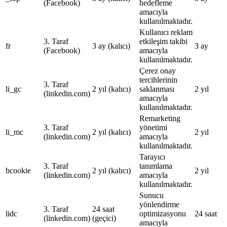
(Facebook)
hedefleme
amacıyla
kullanılmaktadır.
Kullanıcı reklam
3. Taraf
etkileşim takibi
fr
3 ay (kalıcı)
3 ay
(Facebook)
amacıyla
kullanılmaktadır.
Çerez onay
tercihlerinin
3. Taraf
li_gc
2 yıl (kalıcı)
saklanması
2 yıl
(linkedin.com)
amacıyla
kullanılmaktadır.
Remarketing
3. Taraf
yönetimi
li_mc
2 yıl (kalıcı)
2 yıl
(linkedin.com)
amacıyla
kullanılmaktadır.
Tarayıcı
3. Taraf
tanımlama
bcookie
2 yıl (kalıcı)
2 yıl
(linkedin.com)
amacıyla
kullanılmaktadır.
Sunucu
yönlendirme
3. Taraf
24 saat
lidc
optimizasyonu
24 saat
(linkedin.com)
(geçici)
amacıyla