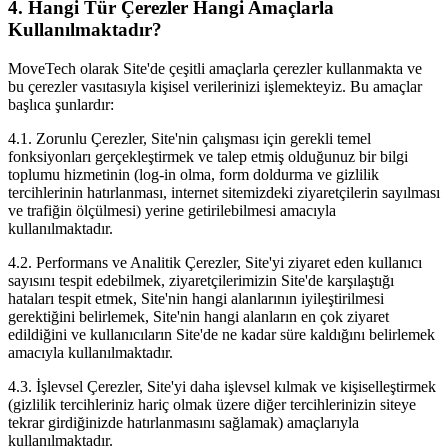
4. Hangi Tür Çerezler Hangi Amaçlarla
Kullanılmaktadır?
MoveTech olarak Site'de çeşitli amaçlarla çerezler kullanmakta ve
bu çerezler vasıtasıyla kişisel verilerinizi işlemekteyiz. Bu amaçlar
başlıca şunlardır:
4.1. Zorunlu Çerezler, Site'nin çalışması için gerekli temel
fonksiyonları gerçekleştirmek ve talep etmiş olduğunuz bir bilgi
toplumu hizmetinin (log-in olma, form doldurma ve gizlilik
tercihlerinin hatırlanması, internet sitemizdeki ziyaretçilerin sayılması
ve trafiğin ölçülmesi) yerine getirilebilmesi amacıyla
kullanılmaktadır.
4.2. Performans ve Analitik Çerezler, Site'yi ziyaret eden kullanıcı
sayısını tespit edebilmek, ziyaretçilerimizin Site'de karşılaştığı
hataları tespit etmek, Site'nin hangi alanlarının iyileştirilmesi
gerektiğini belirlemek, Site'nin hangi alanların en çok ziyaret
edildiğini ve kullanıcıların Site'de ne kadar süre kaldığını belirlemek
amacıyla kullanılmaktadır.
4.3. İşlevsel Çerezler, Site'yi daha işlevsel kılmak ve kişiselleştirmek
(gizlilik tercihleriniz hariç olmak üzere diğer tercihlerinizin siteye
tekrar girdiğinizde hatırlanmasını sağlamak) amaçlarıyla
kullanılmaktadır.