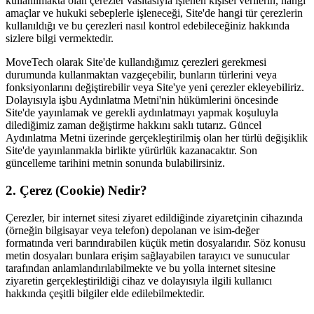
kullanılmakta olan çerezler vasıtasıyla işlenen kişisel verilerin, hangi
amaçlar ve hukuki sebeplerle işleneceği, Site'de hangi tür çerezlerin
kullanıldığı ve bu çerezleri nasıl kontrol edebileceğiniz hakkında
sizlere bilgi vermektedir.
MoveTech olarak Site'de kullandığımız çerezleri gerekmesi
durumunda kullanmaktan vazgeçebilir, bunların türlerini veya
fonksiyonlarını değiştirebilir veya Site'ye yeni çerezler ekleyebiliriz.
Dolayısıyla işbu Aydınlatma Metni'nin hükümlerini öncesinde
Site'de yayınlamak ve gerekli aydınlatmayı yapmak koşuluyla
dilediğimiz zaman değiştirme hakkını saklı tutarız. Güncel
Aydınlatma Metni üzerinde gerçekleştirilmiş olan her türlü değişiklik
Site'de yayınlanmakla birlikte yürürlük kazanacaktır. Son
güncelleme tarihini metnin sonunda bulabilirsiniz.
2. Çerez (Cookie) Nedir?
Çerezler, bir internet sitesi ziyaret edildiğinde ziyaretçinin cihazında
(örneğin bilgisayar veya telefon) depolanan ve isim-değer
formatında veri barındırabilen küçük metin dosyalarıdır. Söz konusu
metin dosyaları bunlara erişim sağlayabilen tarayıcı ve sunucular
tarafından anlamlandırılabilmekte ve bu yolla internet sitesine
ziyaretin gerçekleştirildiği cihaz ve dolayısıyla ilgili kullanıcı
hakkında çeşitli bilgiler elde edilebilmektedir.