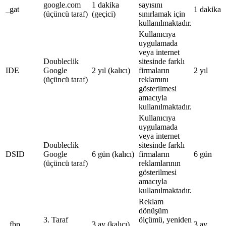
google.com
1 dakika
sayısını
_gat
1 dakika
(üçüncü taraf)
(geçici)
sınırlamak için
kullanılmaktadır.
Kullanıcıya
uygulamada
veya internet
Doubleclik
sitesinde farklı
IDE
Google
2 yıl (kalıcı)
firmaların
2 yıl
(üçüncü taraf)
reklamını
gösterilmesi
amacıyla
kullanılmaktadır.
Kullanıcıya
uygulamada
veya internet
Doubleclik
sitesinde farklı
DSID
Google
6 gün (kalıcı)
firmaların
6 gün
(üçüncü taraf)
reklamlarının
gösterilmesi
amacıyla
kullanılmaktadır.
Reklam
dönüşüm
3. Taraf
ölçümü, yeniden
_fbp
3 ay (kalıcı)
3 ay